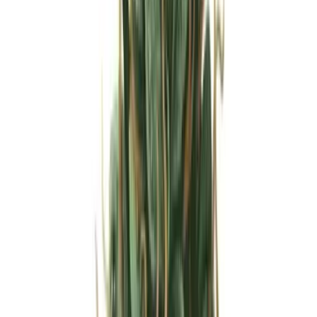
Strains