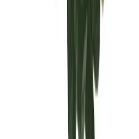
Vaping & Dabbing
Lifestyle