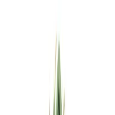
Standort wählen
-
Versandart wählen