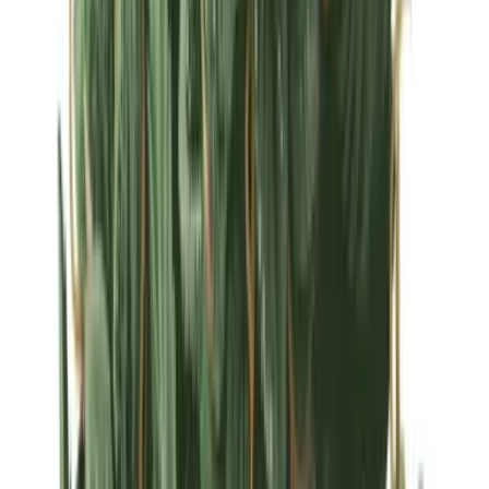
Strains