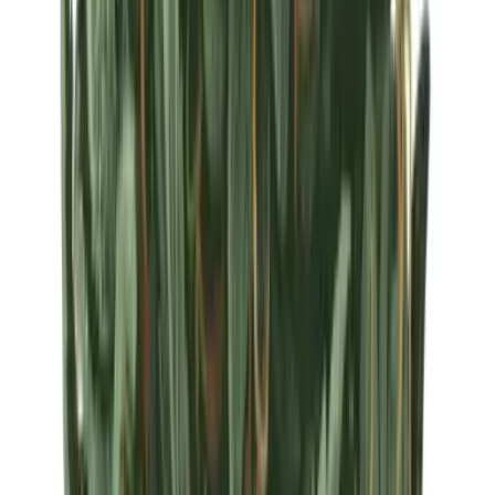
Strains
Sativa Strains
Indica Strains
Hybrid Strains
Standorte