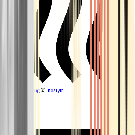
Vaping & Dabbing
Lifestyle