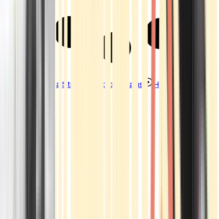
Strains
Sativa Strains
Indica Strains
Hybrid Strains
Standorte