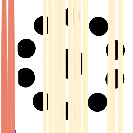
Strains