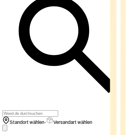
Standort wählen
-
Versandart wählen