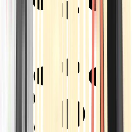
Strains