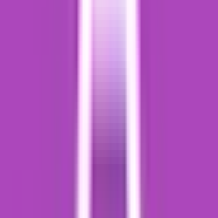
Strains
Sativa Strains
Indica Strains
Hybrid Strains
Standorte