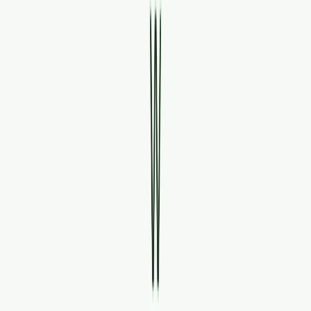
Standort wählen
-
Versandart wählen