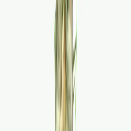
Ärzte