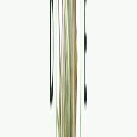
Strains