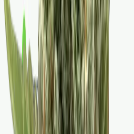
Strains
Sativa Strains
Indica Strains
Hybrid Strains
Standorte