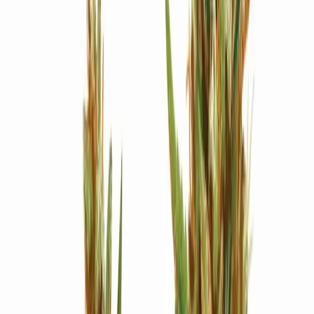
Strains