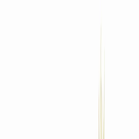
Standort wählen
-
Versandart wählen