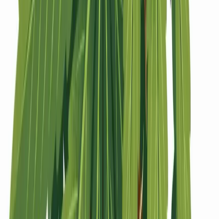
Strains
Sativa Strains
Indica Strains
Hybrid Strains
Standorte