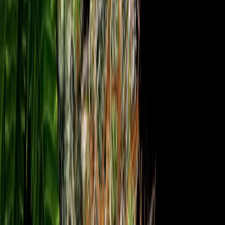
Strains