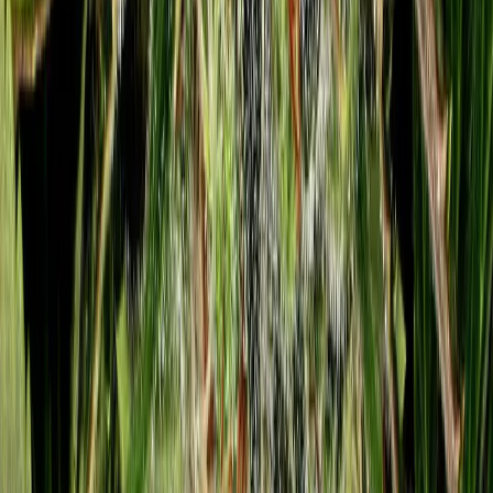
Strains
Sativa Strains
Indica Strains
Hybrid Strains
Standorte