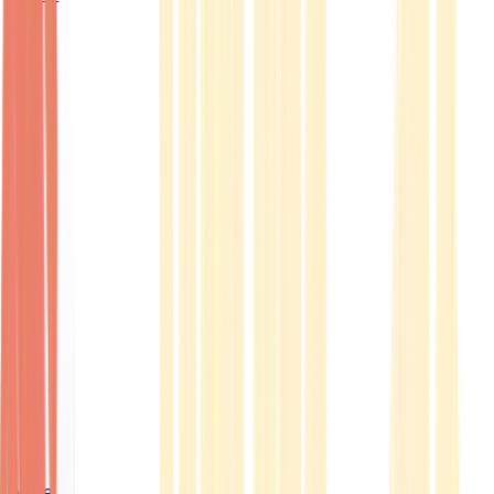
Ärzte