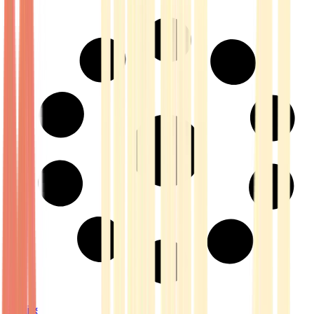
Strains