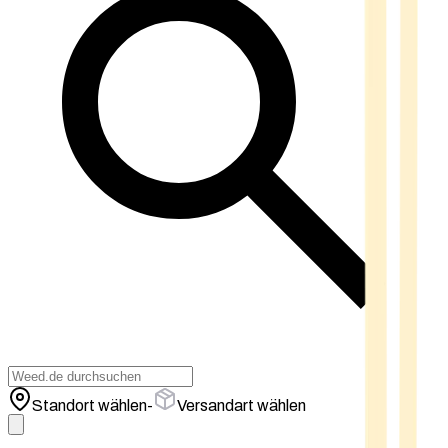
Standort wählen
-
Versandart wählen