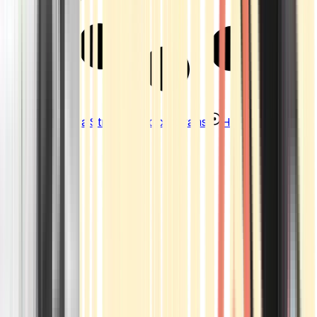
Strains
Sativa Strains
Indica Strains
Hybrid Strains
Standorte