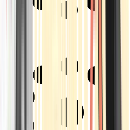
Strains