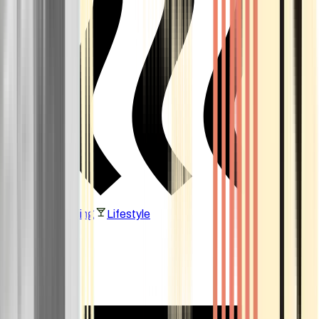
Vaping & Dabbing
Lifestyle