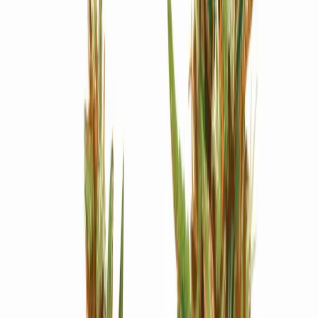
Strains