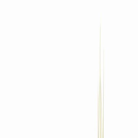
Standort wählen
-
Versandart wählen