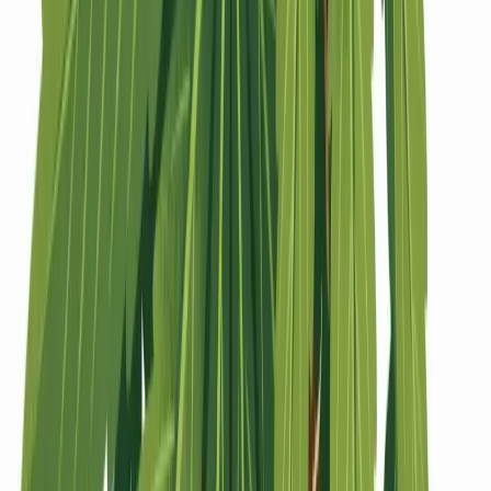
Strains
Sativa Strains
Indica Strains
Hybrid Strains
Standorte