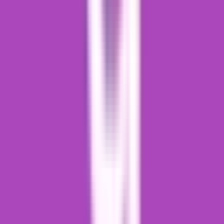
Strains
Sativa Strains
Indica Strains
Hybrid Strains
Standorte