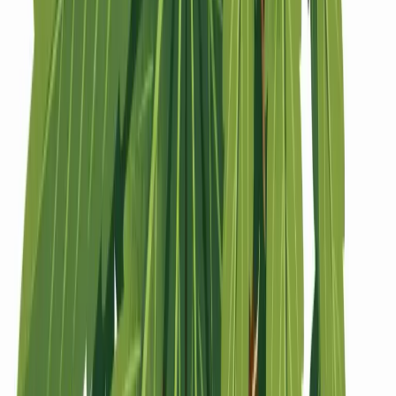
Strains
Sativa Strains
Indica Strains
Hybrid Strains
Standorte