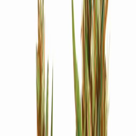
Strains