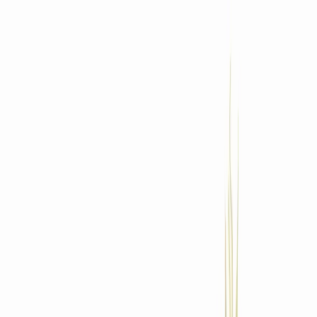
Standort wählen
-
Versandart wählen