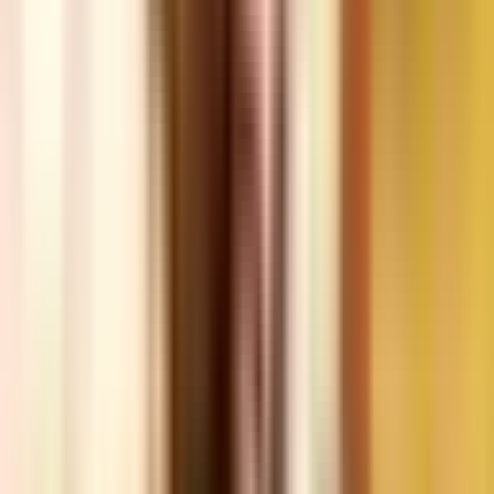
Strains
Sativa Strains
Indica Strains
Hybrid Strains
Standorte