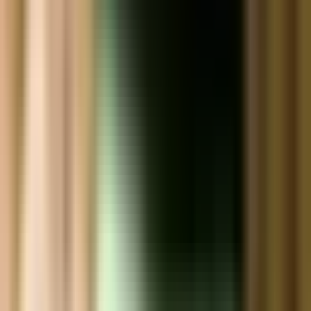
Strains