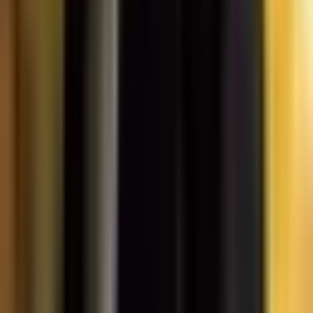
Vaping & Dabbing
Lifestyle