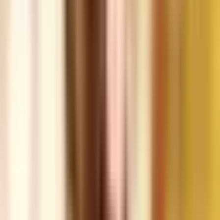
Strains