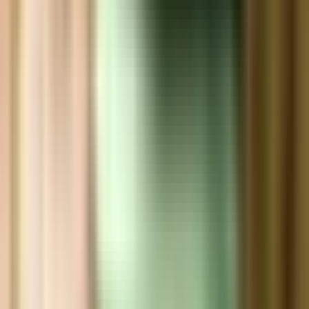
Ärzte