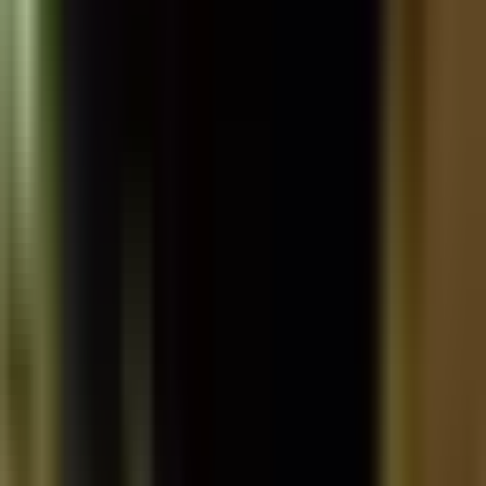
Standort wählen
-
Versandart wählen