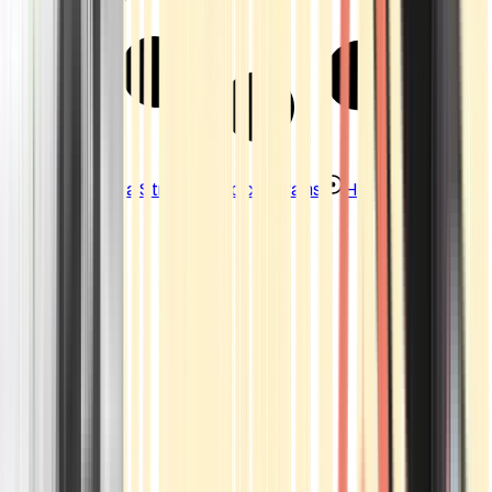
Strains
Sativa Strains
Indica Strains
Hybrid Strains
Standorte