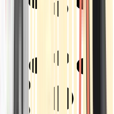
Strains