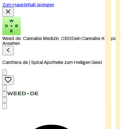
Zum Hauptinhalt springen
Weed.de: Cannabis Medizin, CBD
Dein Cannabis Kompass
Ansehen
Canthera.de | Spital Apotheke zum Heiligen Geist