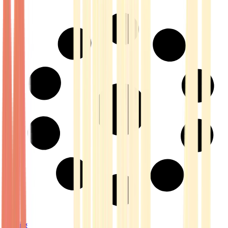
Strains