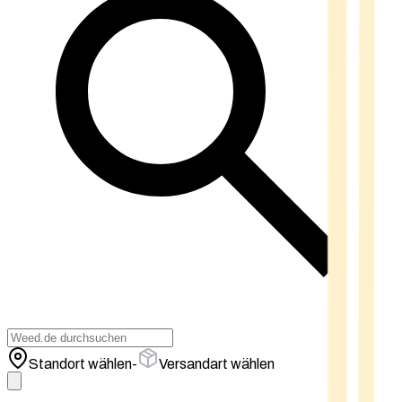
Standort wählen
-
Versandart wählen