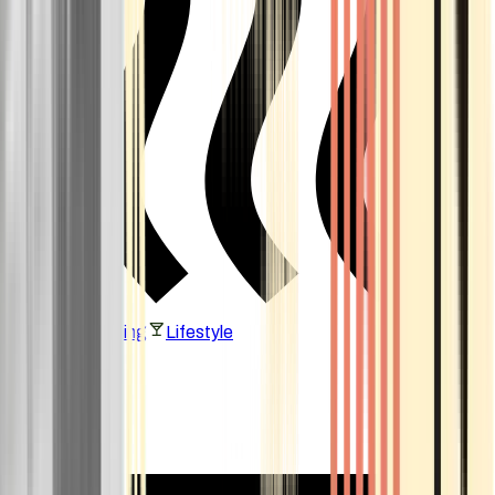
Vaping & Dabbing
Lifestyle