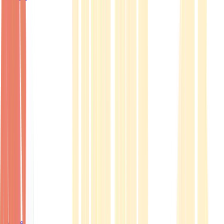
Ärzte