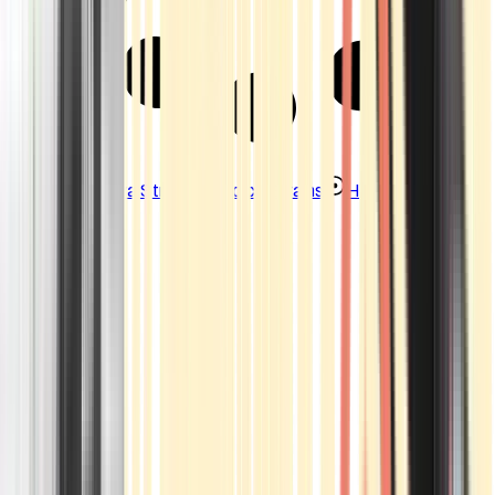
Strains
Sativa Strains
Indica Strains
Hybrid Strains
Standorte