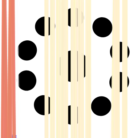
Strains