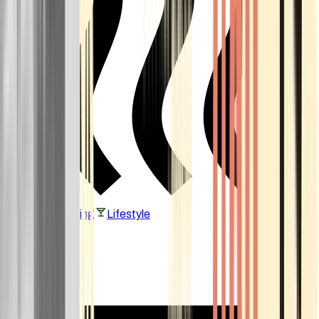
Vaping & Dabbing
Lifestyle