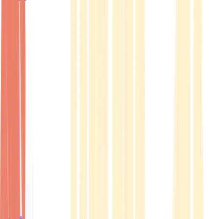
Ärzte