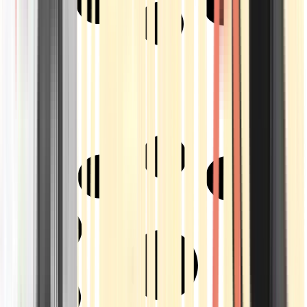
Strains