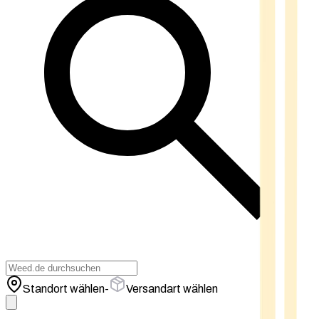
Standort wählen
-
Versandart wählen