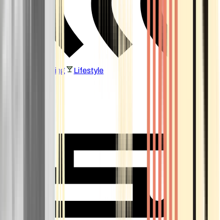
Vaping & Dabbing
Lifestyle