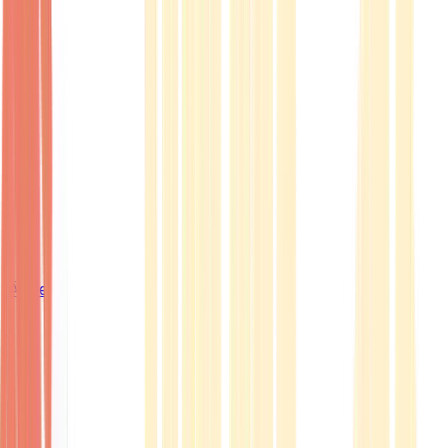
Ärzte