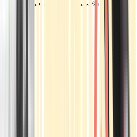
Strains
Sativa Strains
Indica Strains
Hybrid Strains
Standorte