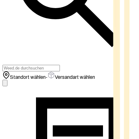
Standort wählen
-
Versandart wählen