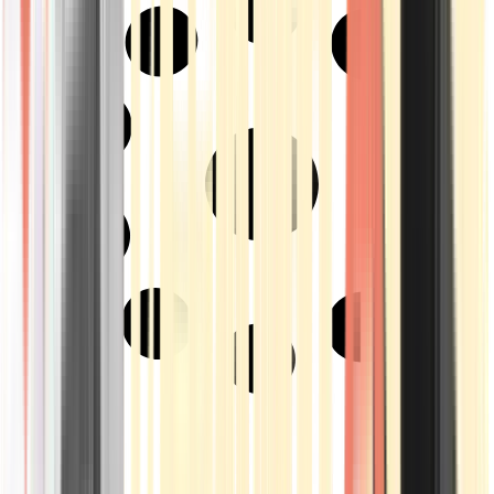
Strains