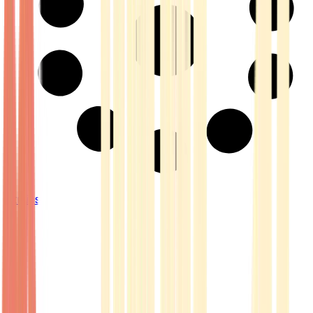
Strains