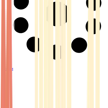
Strains