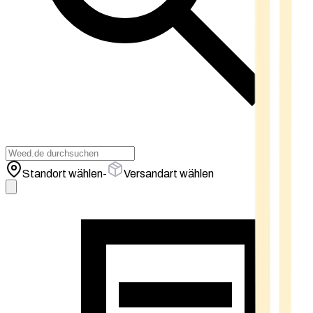
Standort wählen
-
Versandart wählen