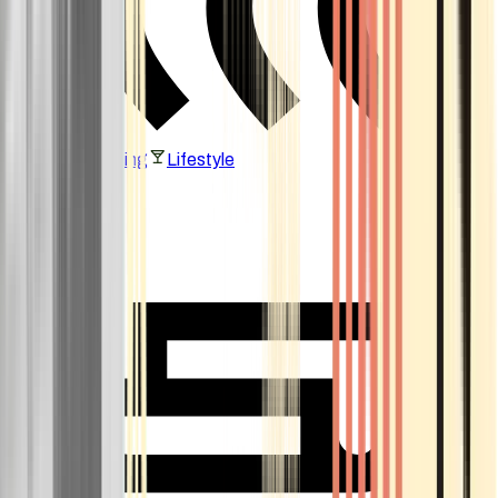
Vaping & Dabbing
Lifestyle