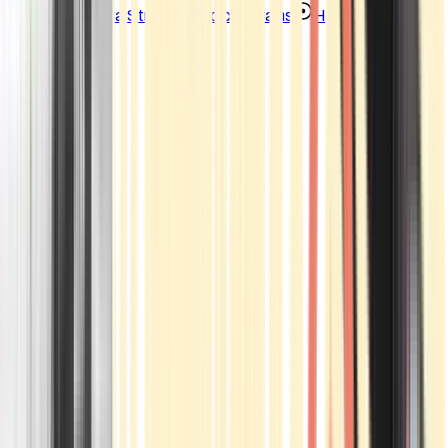
Strains
Sativa Strains
Indica Strains
Hybrid Strains
Standorte