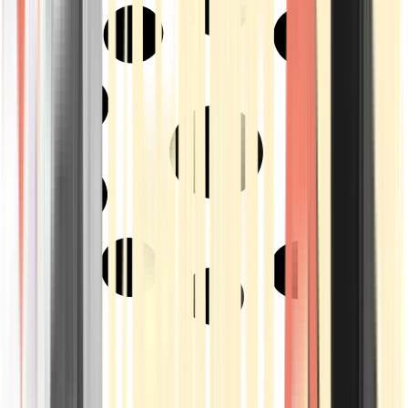
Strains