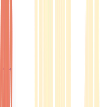
Ärzte