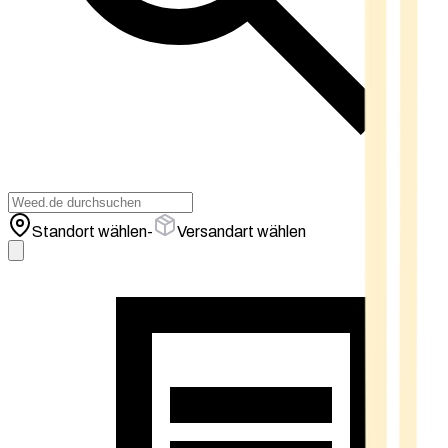
Standort wählen
-
Versandart wählen