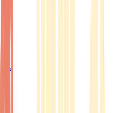
Ärzte