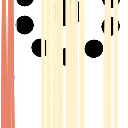
Strains