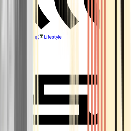
Vaping & Dabbing
Lifestyle