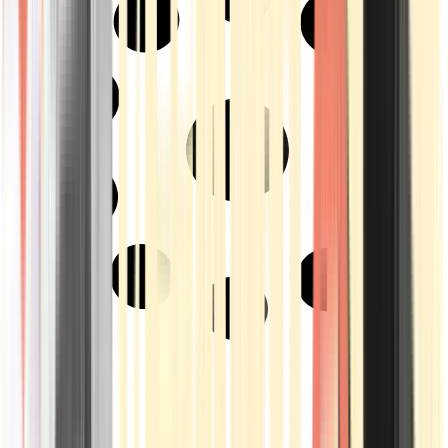
Strains