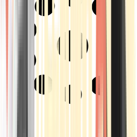
Strains