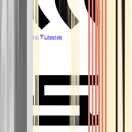
Vaping & Dabbing
Lifestyle