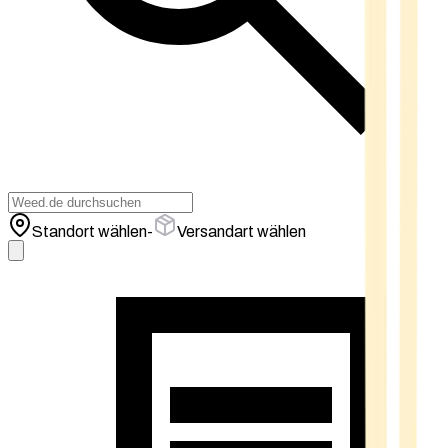
Standort wählen
-
Versandart wählen