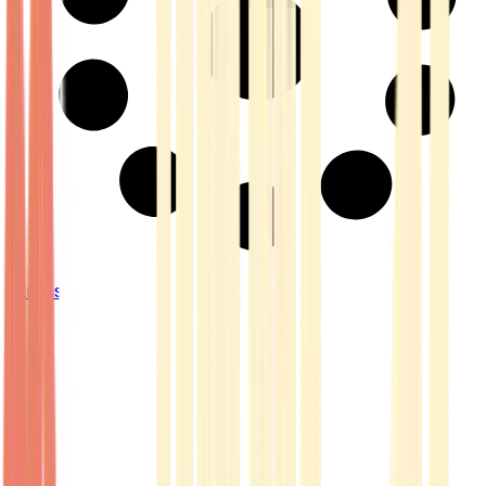
Strains