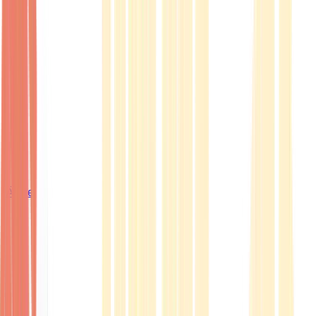
Ärzte