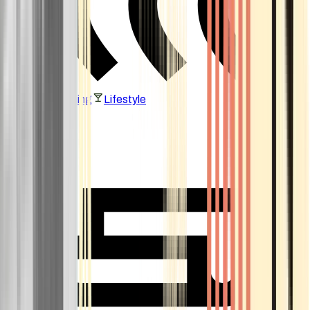
Vaping & Dabbing
Lifestyle