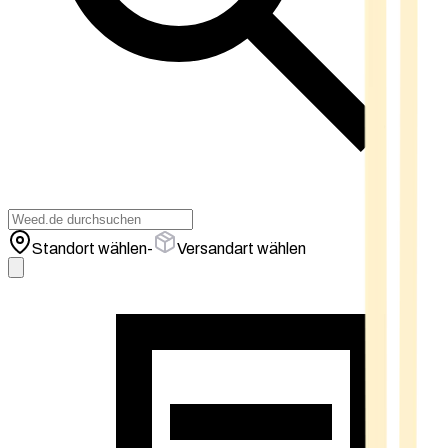
Standort wählen
-
Versandart wählen