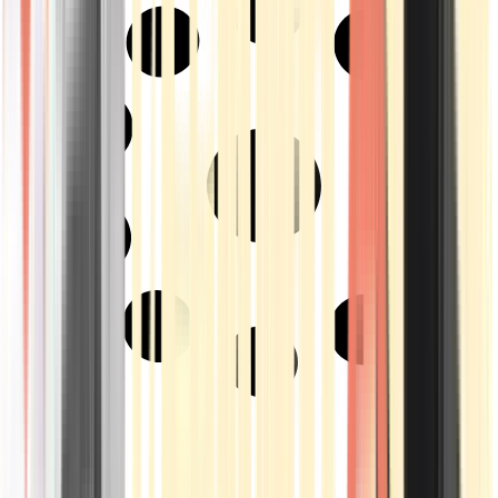
Strains