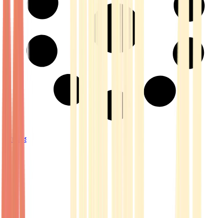
Strains