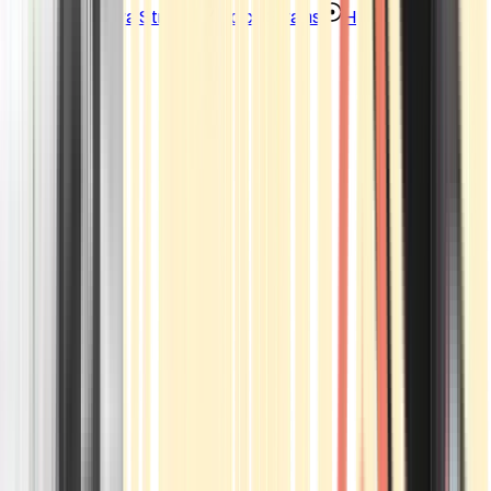
Strains
Sativa Strains
Indica Strains
Hybrid Strains
Standorte