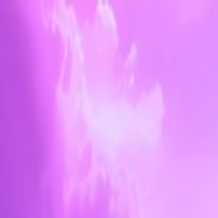
Weed.de: Cannabis Medizin, CBD
Dein Cannabis Kompass
Ansehen
420Strainz