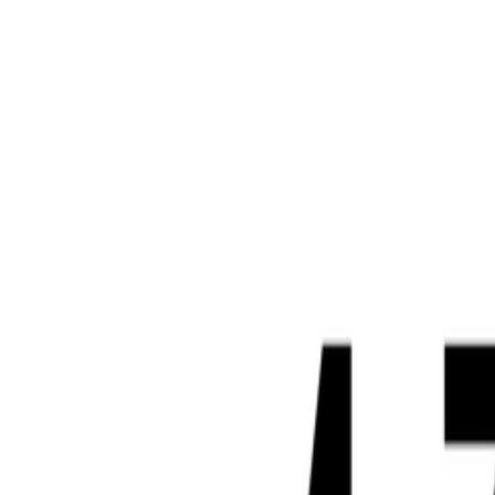
Standort wählen
-
Versandart wählen