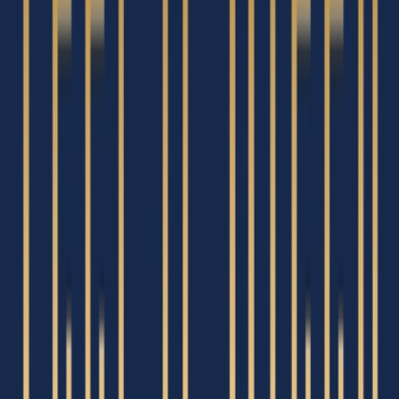
Strains