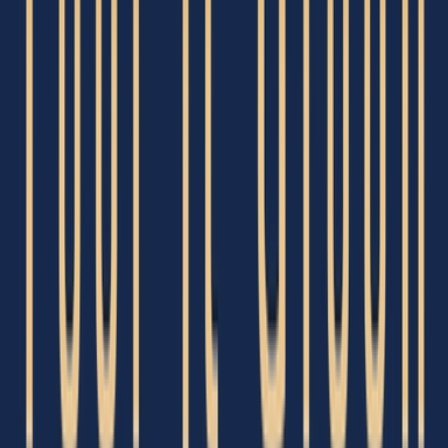
Strains
Sativa Strains
Indica Strains
Hybrid Strains
Standorte