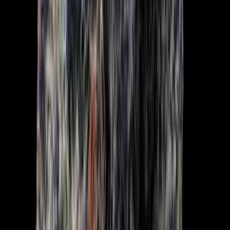
Strains
Sativa Strains
Indica Strains
Hybrid Strains
Standorte