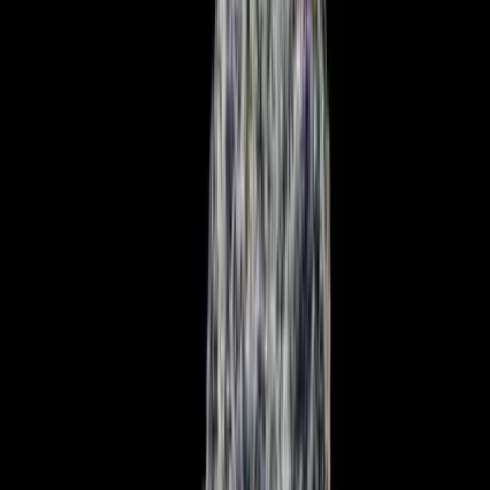
Strains