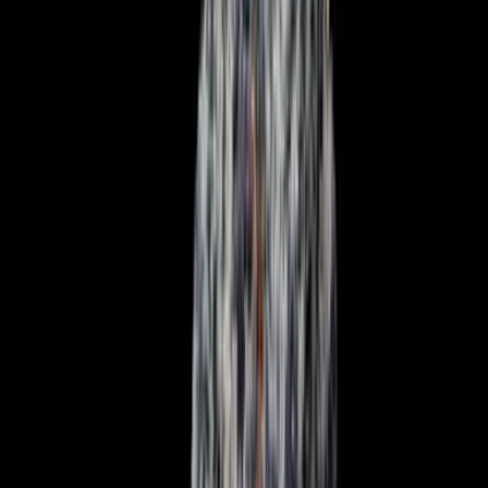
Ärzte