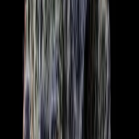
Strains