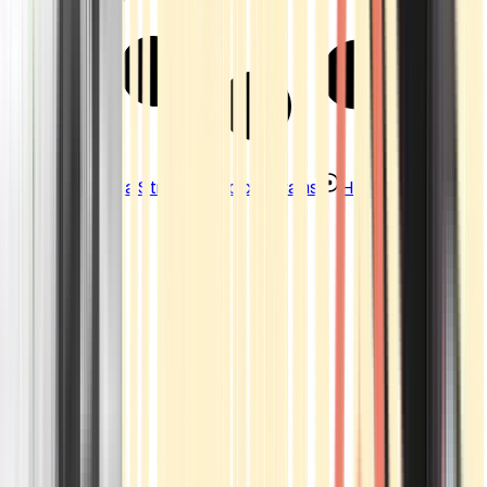
Strains
Sativa Strains
Indica Strains
Hybrid Strains
Standorte