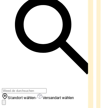
Standort wählen
-
Versandart wählen