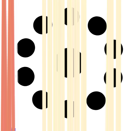
Strains