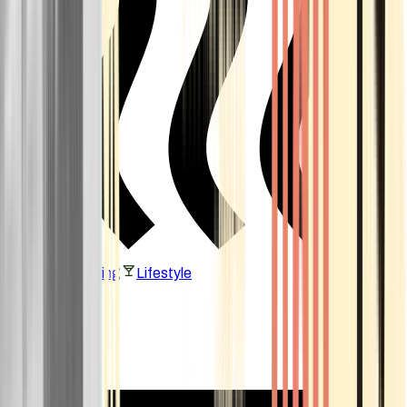
Vaping & Dabbing
Lifestyle