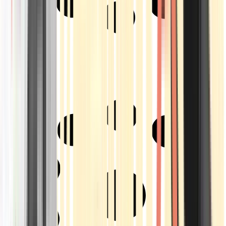
Strains