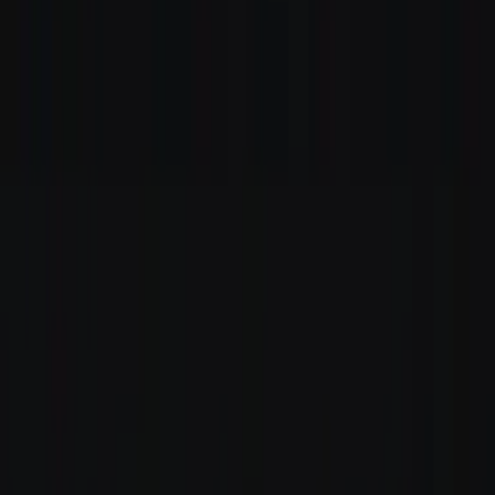
Standort wählen
-
Versandart wählen