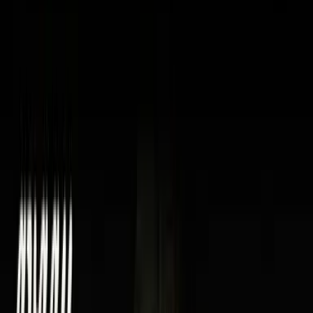
Vaping & Dabbing
Lifestyle