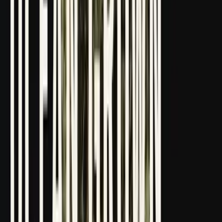
Strains