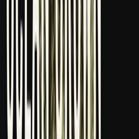
Strains
Sativa Strains
Indica Strains
Hybrid Strains
Standorte