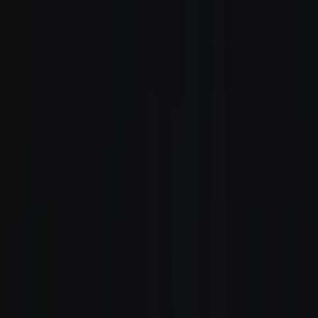
Zum Hauptinhalt springen
Weed.de: Cannabis Medizin, CBD
Dein Cannabis Kompass
Ansehen
avaay 24/1 CP