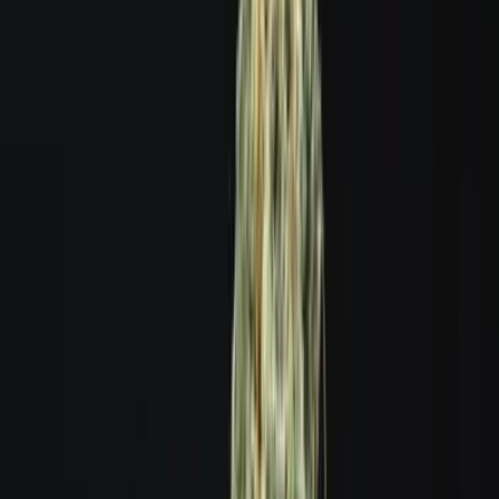
Strains