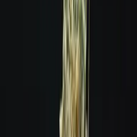
Ärzte