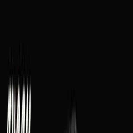
Vaping & Dabbing
Lifestyle