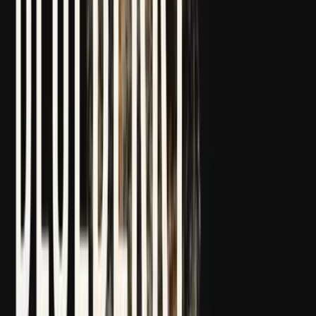
Strains
Sativa Strains
Indica Strains
Hybrid Strains
Standorte