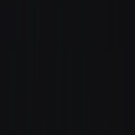
Standort wählen
-
Versandart wählen