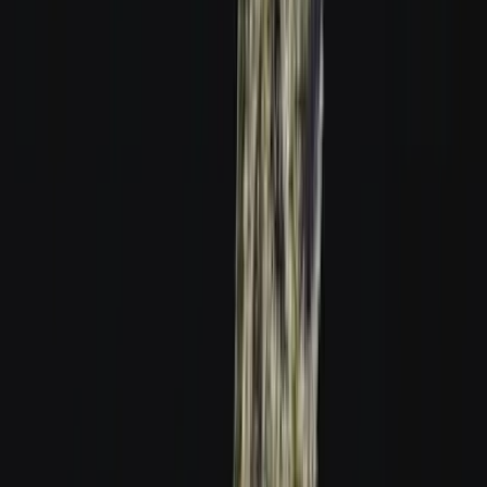
Strains