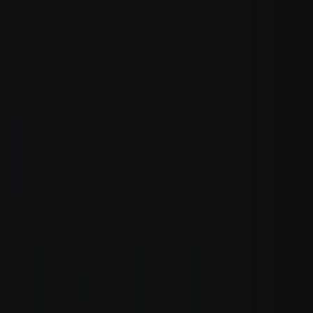
Zum Hauptinhalt springen
Weed.de: Cannabis Medizin, CBD
Dein Cannabis Kompass
Ansehen
avaay 30/1 MIM