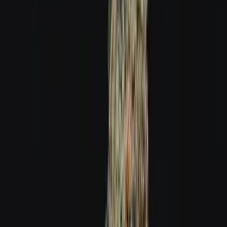
Ärzte