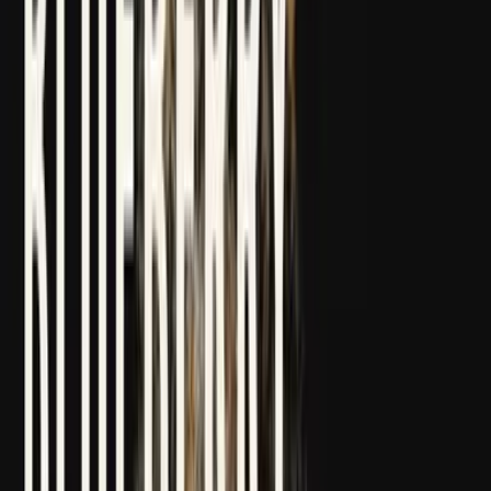
Strains