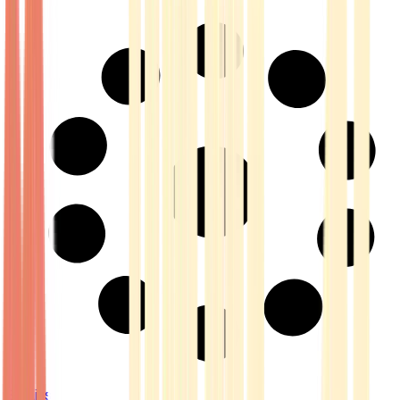
Strains