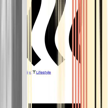
Vaping & Dabbing
Lifestyle