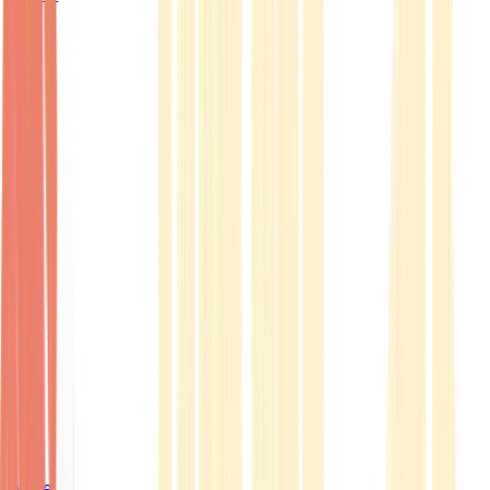
Ärzte