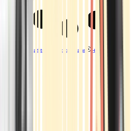
Strains
Sativa Strains
Indica Strains
Hybrid Strains
Standorte