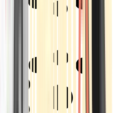
Strains