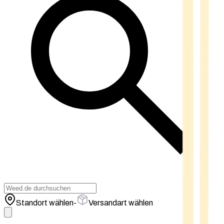
Standort wählen
-
Versandart wählen