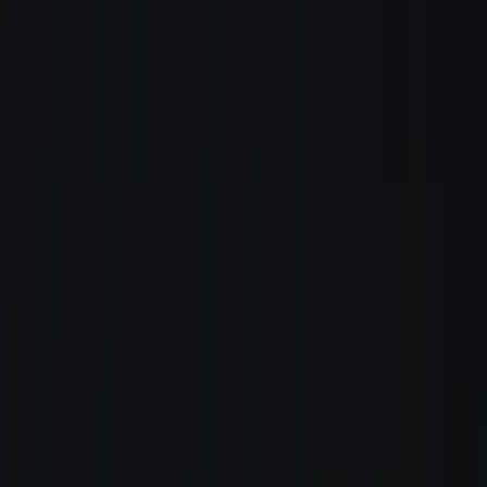
Standort wählen
-
Versandart wählen