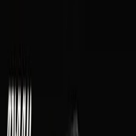
Vaping & Dabbing
Lifestyle