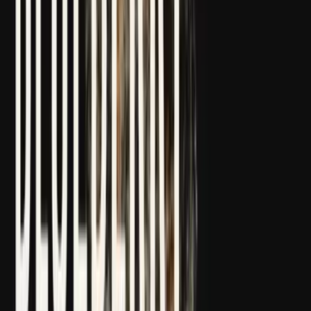
Strains
Sativa Strains
Indica Strains
Hybrid Strains
Standorte