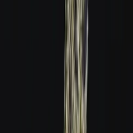
Strains