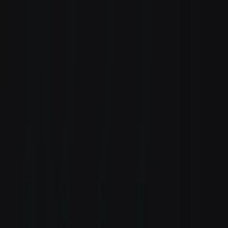
Zum Hauptinhalt springen
Weed.de: Cannabis Medizin, CBD
Dein Cannabis Kompass
Ansehen
avaay 31/1 SPC