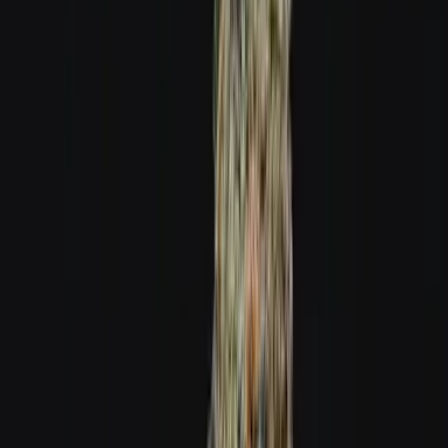
Ärzte