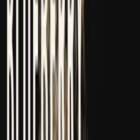
Strains