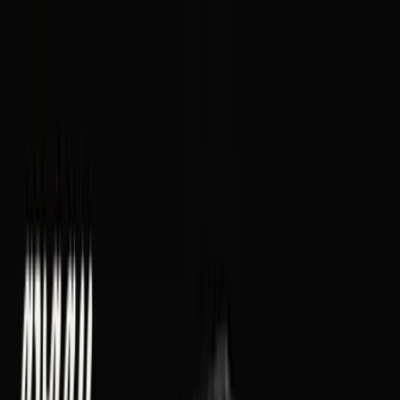
Vaping & Dabbing
Lifestyle