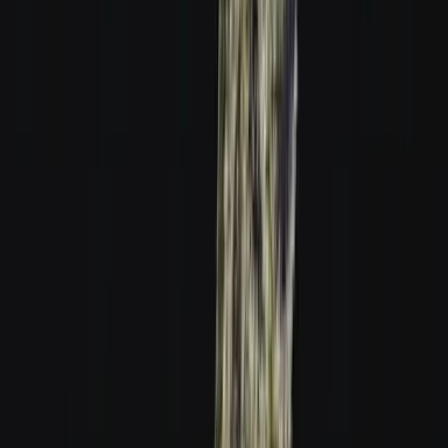
Strains