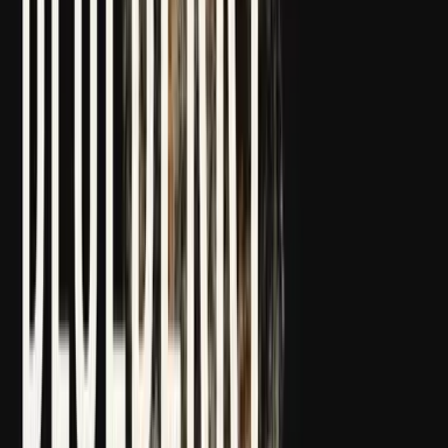
Strains
Sativa Strains
Indica Strains
Hybrid Strains
Standorte