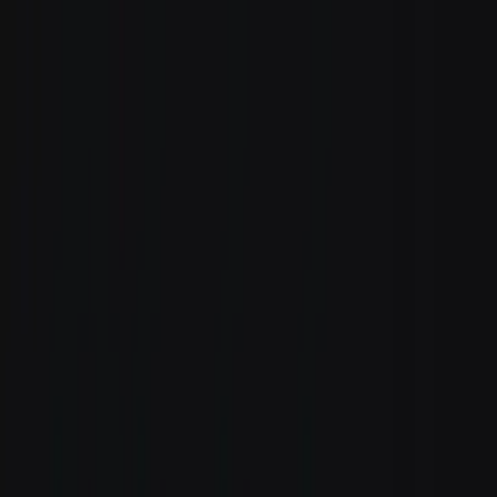
Zum Hauptinhalt springen
Weed.de: Cannabis Medizin, CBD
Dein Cannabis Kompass
Ansehen
avaay SIGNATURE 28/1 BA