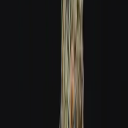
Ärzte