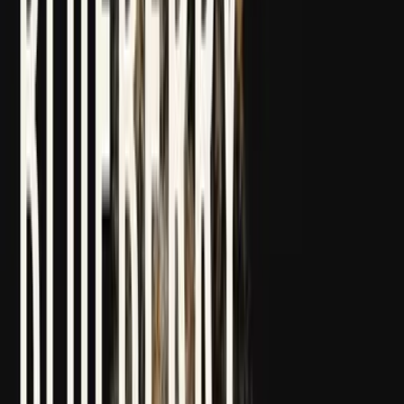
Strains