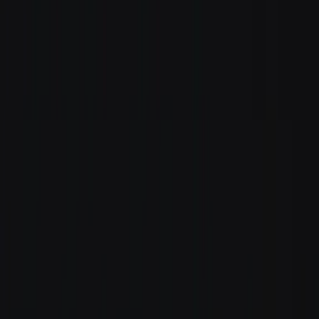
Standort wählen
-
Versandart wählen