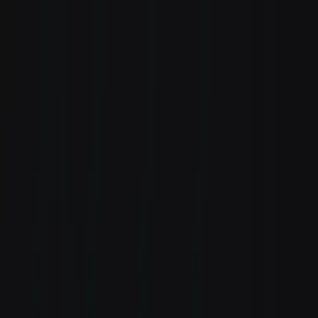
Zum Hauptinhalt springen
Weed.de: Cannabis Medizin, CBD
Dein Cannabis Kompass
Ansehen
avaay 31/1 SCG