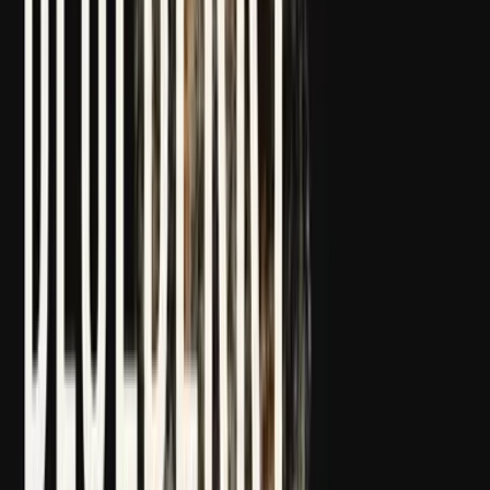
Strains
Sativa Strains
Indica Strains
Hybrid Strains
Standorte