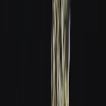
Strains