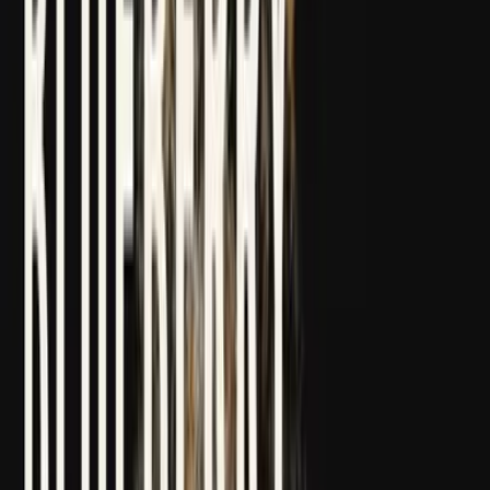
Strains