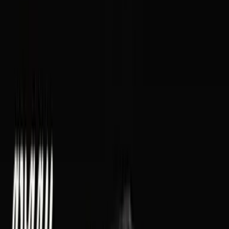
Vaping & Dabbing
Lifestyle