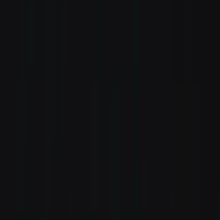
Standort wählen
-
Versandart wählen