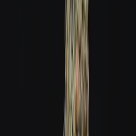
Ärzte