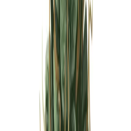
Strains