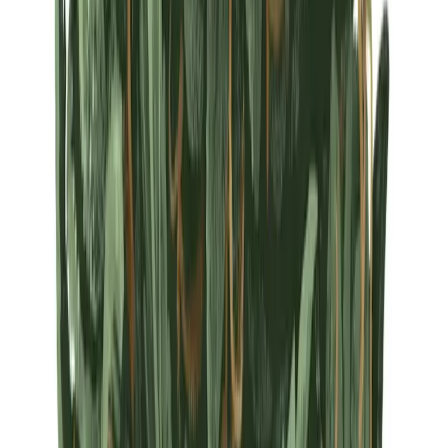
Strains
Sativa Strains
Indica Strains
Hybrid Strains
Standorte