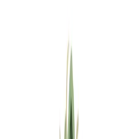
Standort wählen
-
Versandart wählen