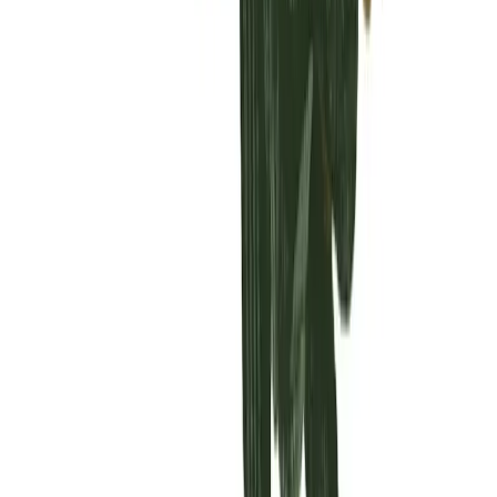
Vaping & Dabbing
Lifestyle