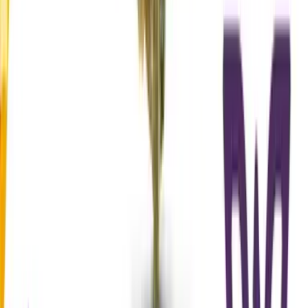
Strains
Sativa Strains
Indica Strains
Hybrid Strains
Standorte