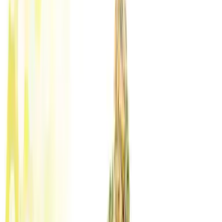
Standort wählen
-
Versandart wählen