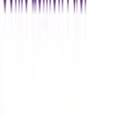
Vaping & Dabbing
Lifestyle