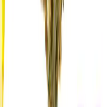
Strains