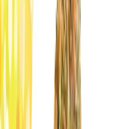
Strains