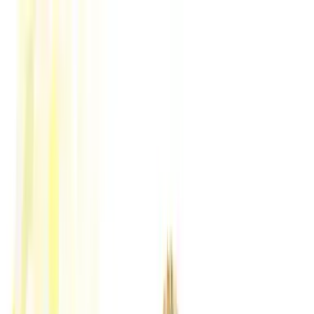
Zum Hauptinhalt springen
Weed.de: Cannabis Medizin, CBD
Dein Cannabis Kompass
Ansehen
Beacon T24