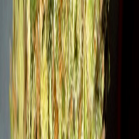
Strains
Sativa Strains
Indica Strains
Hybrid Strains
Standorte