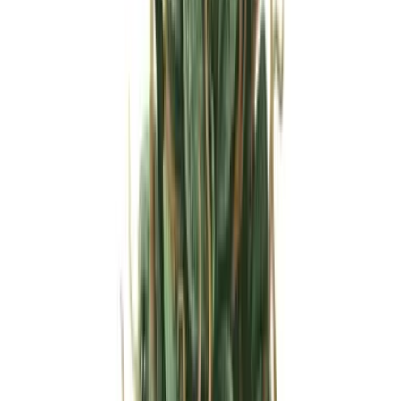
Strains