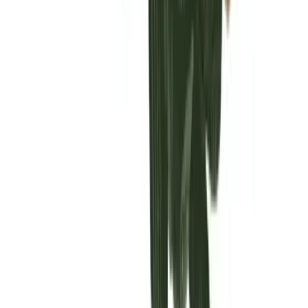
Vaping & Dabbing
Lifestyle