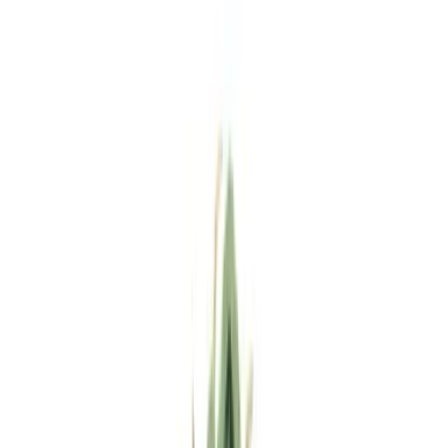
Standort wählen
-
Versandart wählen