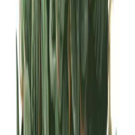
Strains