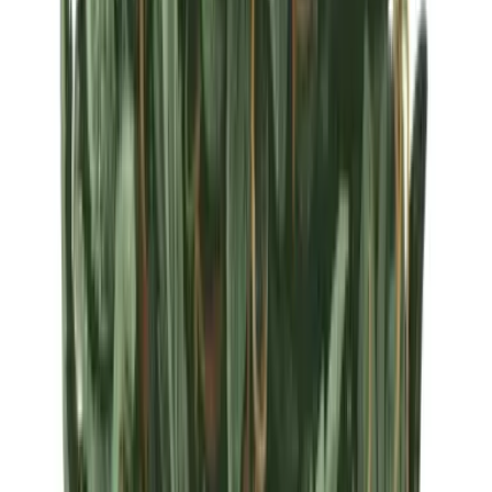
Strains
Sativa Strains
Indica Strains
Hybrid Strains
Standorte