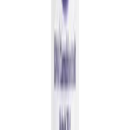
Strains
Sativa Strains
Indica Strains
Hybrid Strains
Standorte