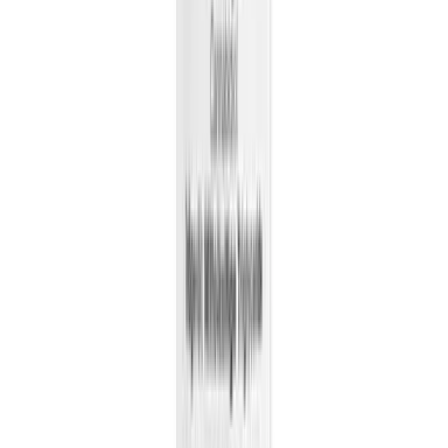
CBD Shops
Cannabis Karte