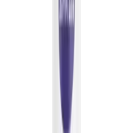
Strains