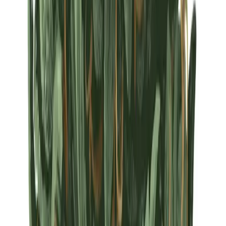
Strains
Sativa Strains
Indica Strains
Hybrid Strains
Standorte