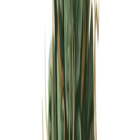
Strains