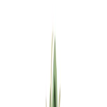
Standort wählen
-
Versandart wählen