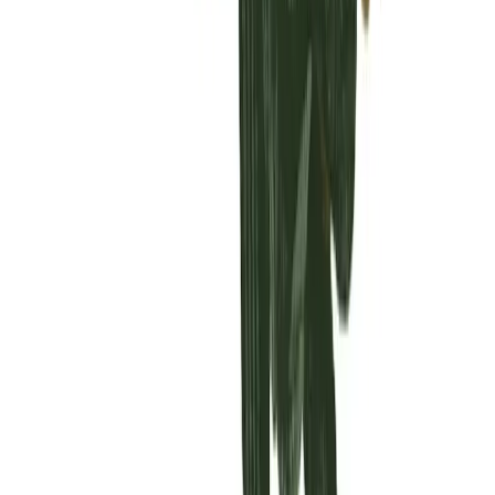
Vaping & Dabbing
Lifestyle