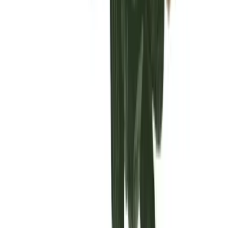
Vaping & Dabbing
Lifestyle