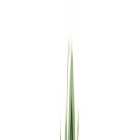
Standort wählen
-
Versandart wählen