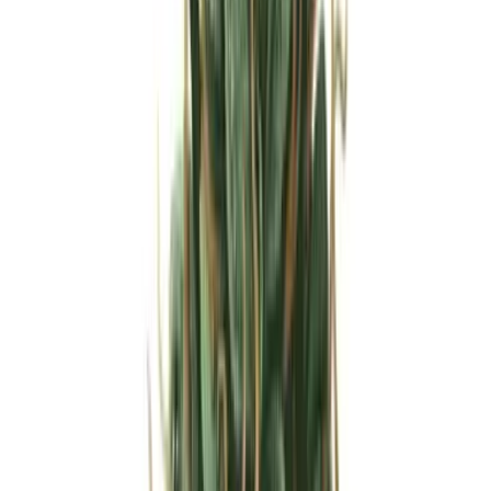
Strains