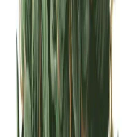
Strains