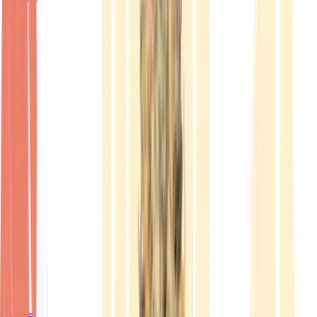
Ärzte