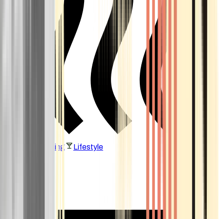
Vaping & Dabbing
Lifestyle