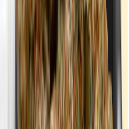
Strains
Sativa Strains
Indica Strains
Hybrid Strains
Standorte