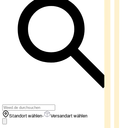
Standort wählen
-
Versandart wählen