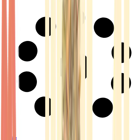
Strains