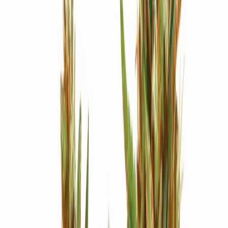
Strains