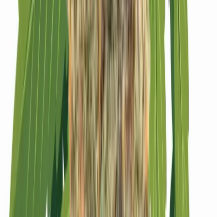
Strains
Sativa Strains
Indica Strains
Hybrid Strains
Standorte