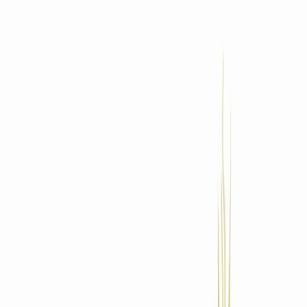
Standort wählen
-
Versandart wählen