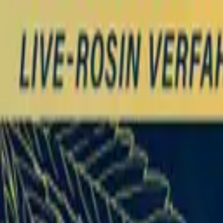
Zum Hauptinhalt springen
Weed.de: Cannabis Medizin, CBD
Dein Cannabis Kompass
Ansehen
Demecan AV Regular Drop 25/1