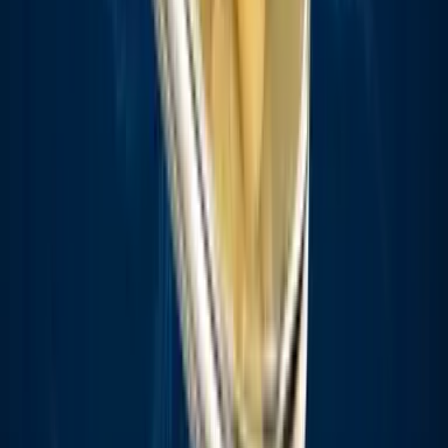
Strains
Sativa Strains
Indica Strains
Hybrid Strains
Standorte