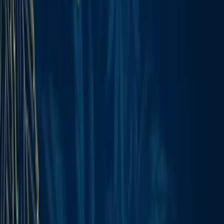
Strains