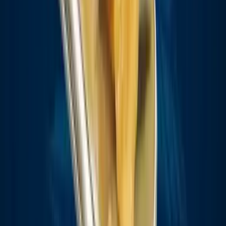
Strains