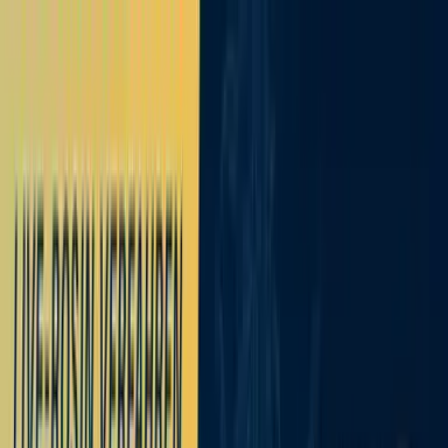
Zum Hauptinhalt springen
Weed.de: Cannabis Medizin, CBD
Dein Cannabis Kompass
Ansehen
DEMECAN Oktonia Typ2 30:01