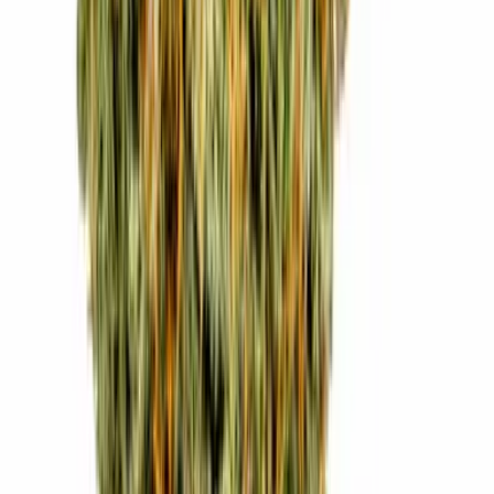
Strains