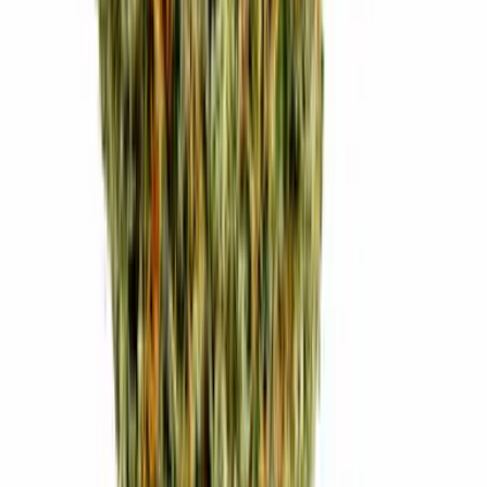
Strains
Sativa Strains
Indica Strains
Hybrid Strains
Standorte