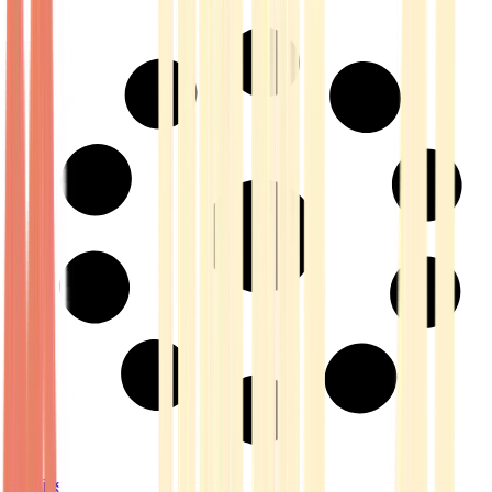
Strains