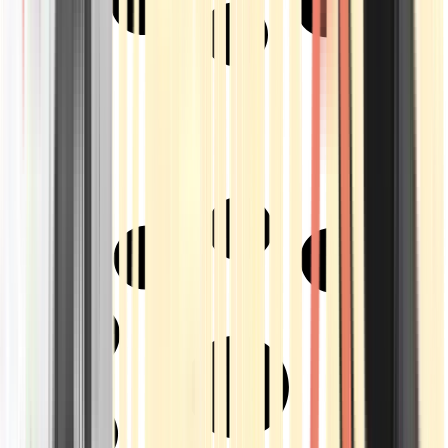
Strains