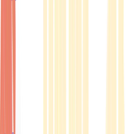
Ärzte