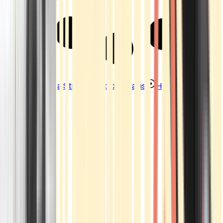
Strains
Sativa Strains
Indica Strains
Hybrid Strains
Standorte