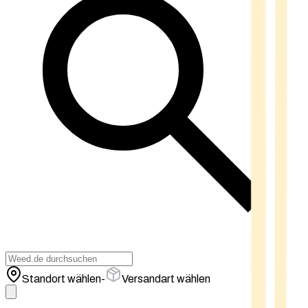
Standort wählen
-
Versandart wählen