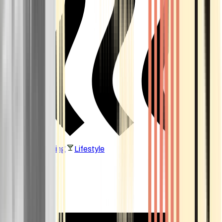
Vaping & Dabbing
Lifestyle