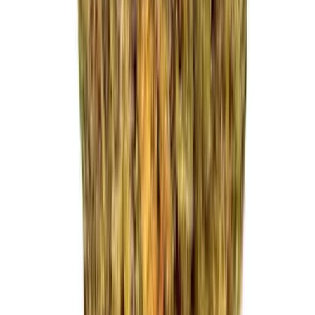
Strains
Sativa Strains
Indica Strains
Hybrid Strains
Standorte