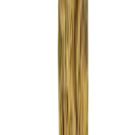
Strains