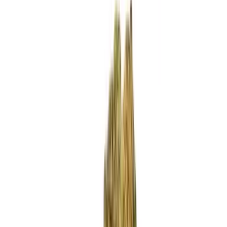
Standort wählen
-
Versandart wählen