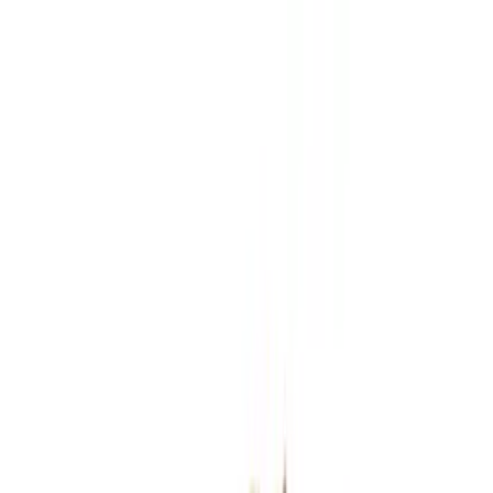
Zum Hauptinhalt springen
Weed.de: Cannabis Medizin, CBD
Dein Cannabis Kompass
Ansehen
J.R. Strain GP 31/1