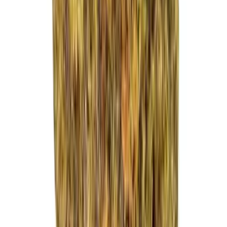
Strains