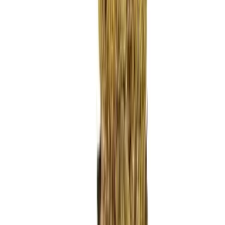
Ärzte