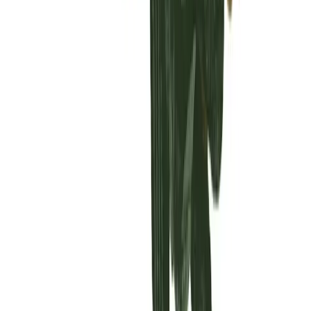
Vaping & Dabbing
Lifestyle