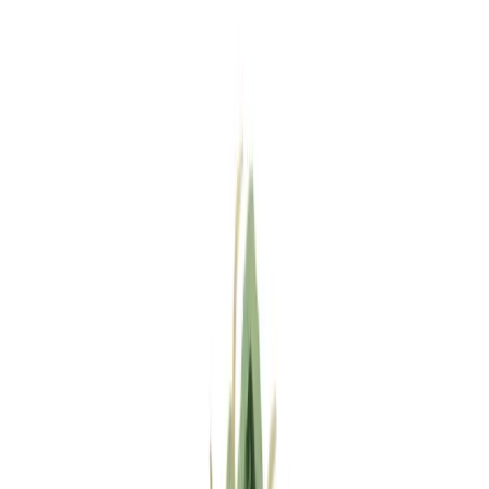
Standort wählen
-
Versandart wählen