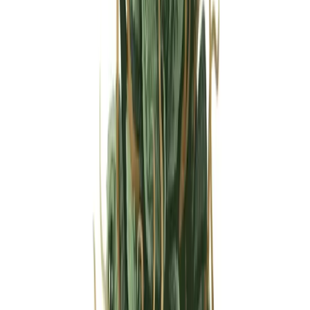
Strains