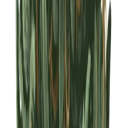
Strains
Sativa Strains
Indica Strains
Hybrid Strains
Standorte