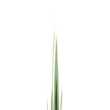
Standort wählen
-
Versandart wählen