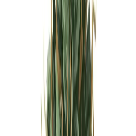
Strains