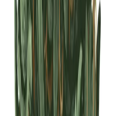
Strains
Sativa Strains
Indica Strains
Hybrid Strains
Standorte