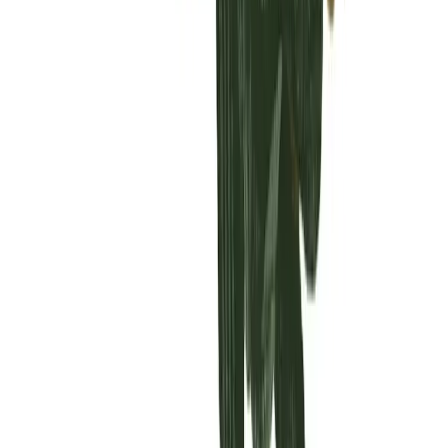
Vaping & Dabbing
Lifestyle