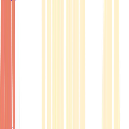
Ärzte