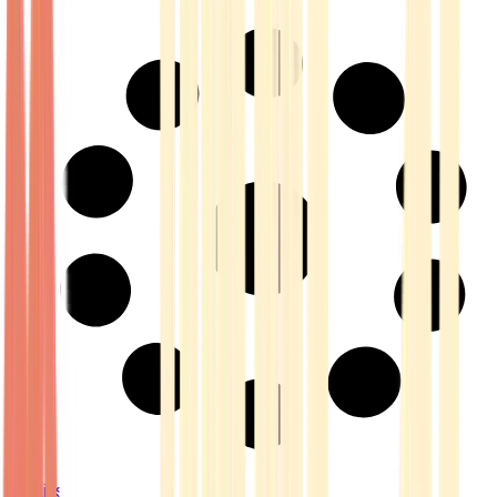
Strains