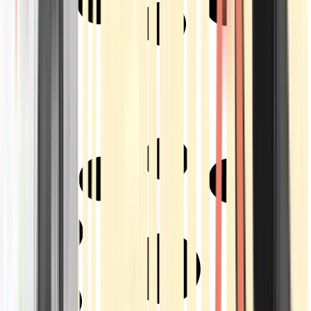
Strains