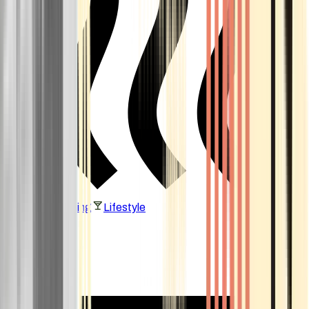
Vaping & Dabbing
Lifestyle