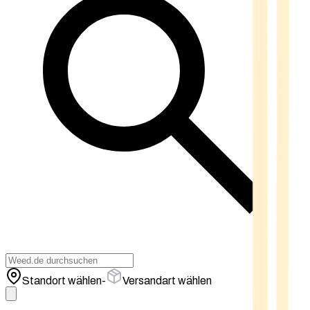
Standort wählen
-
Versandart wählen