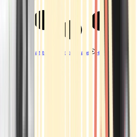
Strains
Sativa Strains
Indica Strains
Hybrid Strains
Standorte