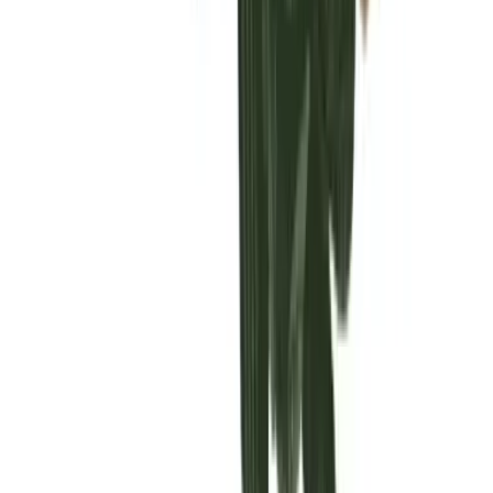
Vaping & Dabbing
Lifestyle