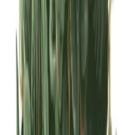
Strains