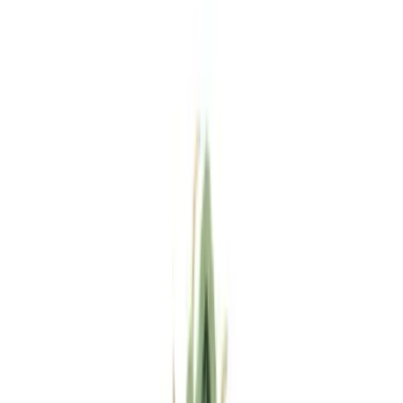
Standort wählen
-
Versandart wählen