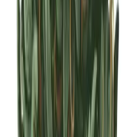
Strains
Sativa Strains
Indica Strains
Hybrid Strains
Standorte