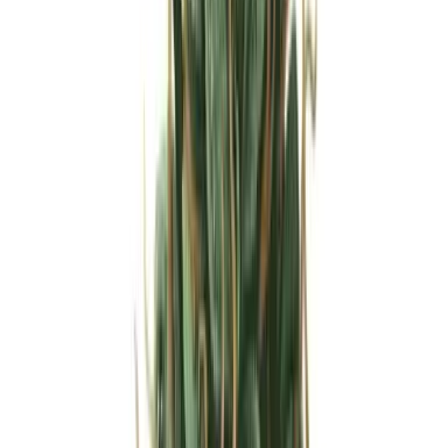
Strains