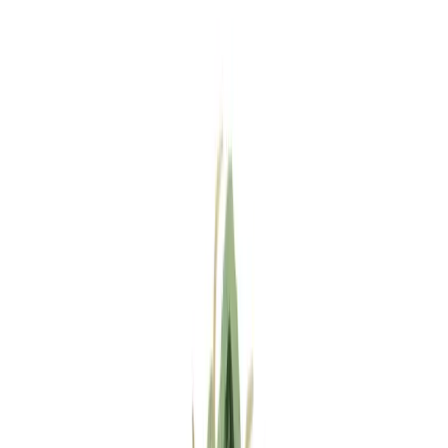
Standort wählen
-
Versandart wählen