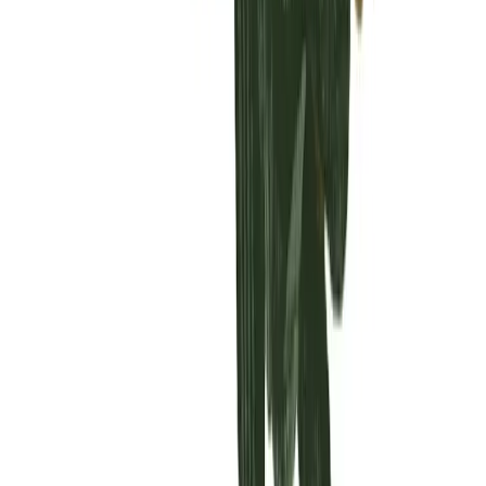
Vaping & Dabbing
Lifestyle