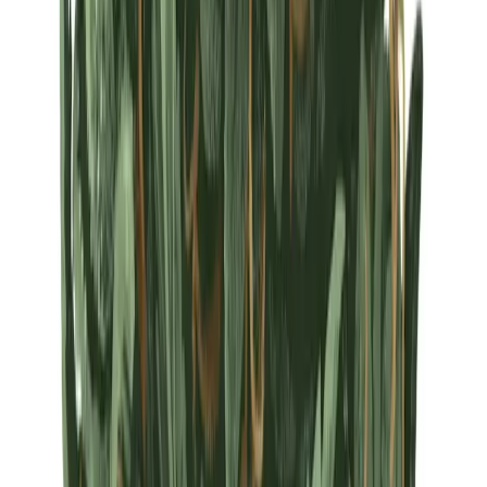
Strains
Sativa Strains
Indica Strains
Hybrid Strains
Standorte