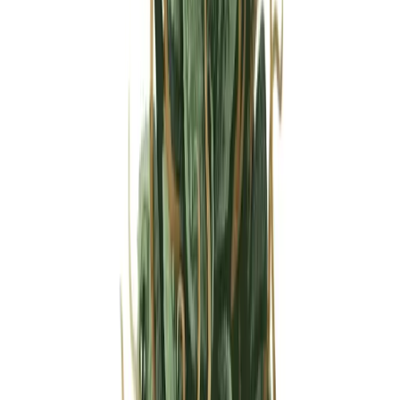
Strains