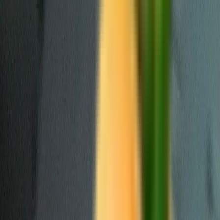
Strains