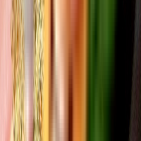
Strains
Sativa Strains
Indica Strains
Hybrid Strains
Standorte