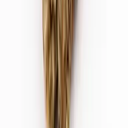
Strains
Sativa Strains
Indica Strains
Hybrid Strains
Standorte