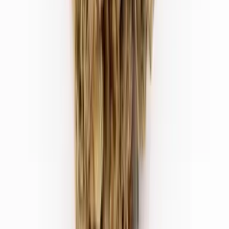
Strains